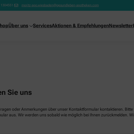
11304551
moritz-apo.wiesbaden@gesundleben-apotheken.com
shop
Über uns
Services
Aktionen & Empfehlungen
Newsletter
en Sie uns
Fragen oder Anmerkungen über unser Kontaktformular kontaktieren. Bitte f
lar aus. Wir werden uns sobald wie möglich bei Ihnen zurückmelden. Wir