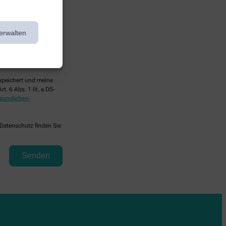
erwalten
espeichert und meine
. 6 Abs. 1 lit. a DS-
sundleben-
 Datenschutz finden Sie