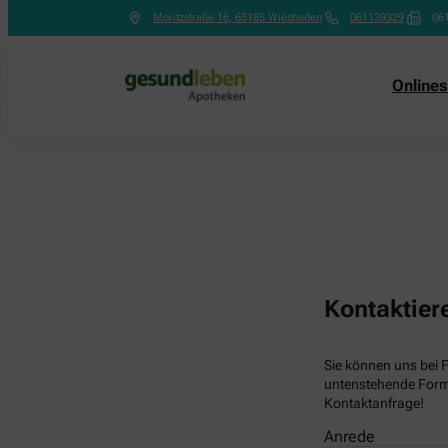
Moritzstraße 16
,
65185
Wiesbaden
061139329
06
Online
Kontaktier
Sie können uns bei 
untenstehende Formu
Kontaktanfrage!
Anrede