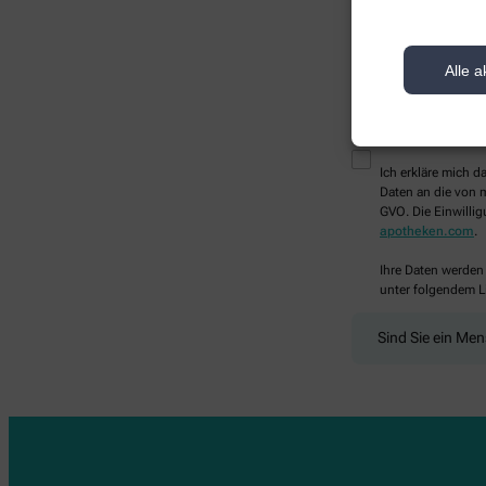
Alle a
* Bitte füllen Sie die Pf
Ich erkläre mich 
Daten an die von m
GVO. Die Einwillig
apotheken.com
.
Ihre Daten werden
unter folgendem L
Sind Sie ein Me