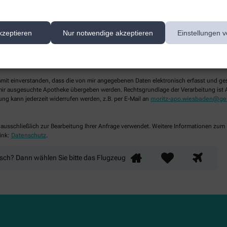
kzeptieren
Nur notwendige akzeptieren
Einstellungen v
lichtfelder aus
damit einverstanden, dass die von mir angegebenen Daten elektronisch erfasst und g
ir ausgesuchte Apotheke übergeben werden. Rechtsgrundlage der Verarbeitung ist Art
ung kann jederzeit widerrufen werden, z.B. per E-Mail an
moritz-apo.wiesbaden@ge
 ausschließlich zur Bearbeitung Ihrer Anfrage verwendet. Weitere Informationen zum
ink:
Datenschutz
.
nsch? Dann wählen Sie bitte
das Flugzeug