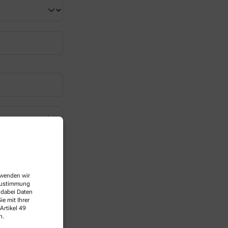
erwenden wir
 Zustimmung
 dabei Daten
e mit Ihrer
Artikel 49
n.