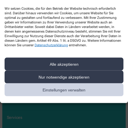
Gesundleben Moritz-Apotheke
Wir setzen Cookies, die für den Betrieb der Website technisch erforderlich
sind. Darüber hinaus verwenden wir Cookies, um unsere Website für Sie
Moritzstraße 16
,
65185
Wiesbaden
optimal zu gestalten und fortlaufend zu verbessern. Mit Ihrer Zustimmung
061139329
geben wir Informationen zu Ihrer Verwendung unserer Website auch an
Drittanbieter weiter. Soweit dabei Daten in Ländern verarbeitet werden, in
0611304551
denen kein angemessenes Datenschutzniveau besteht, stimmen Sie mit Ihrer
Einwilligung zur Nutzung dieser Dienste auch der Verarbeitung Ihrer Daten in
moritz-apo.wiesbaden@gesundleben-apotheken.com
diesen Ländern gem. Artikel 49 Abs. 1 lit. a DSGVO zu. Weitere Informationen
können Sie unserer
Datenschutzerklärung
entnehmen.
Alle akzeptieren
Über uns
Leistungen
Nur notwendige akzeptieren
Team
Stellenangebote
Einstellungen verwalten
Lieferoptionen
Kontakt
Services