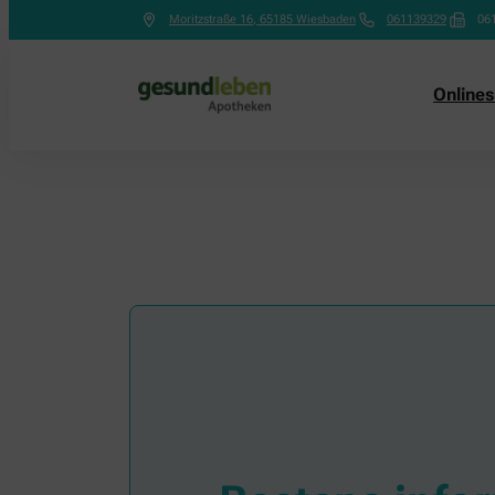
Moritzstraße 16
,
65185
Wiesbaden
061139329
06
Online