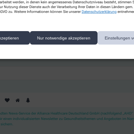
rarbeitet werden, in denen kein angemessenes Datenschutzniveau besteht, stimmen Si
Gesundheitsthemen
ur Nutzung dieser Dienste auch der Verarbeitung Ihrer Daten in diesen Ländern gem. 
 DSGVO zu. Weitere Informationen können Sie unserer
Datenschutzerklärung
entnehme
s
Erfahren Sie mehr über aktuelle
Themen rund um Ihre Gesundheit.
kzeptieren
Nur notwendige akzeptieren
Einstellungen v
ichern Sie sich Ihren 10% Gutschein* für unsere Apothek
ndten News-Service der Alliance Healthcare Deutschland GmbH (nachfolgend „AHD“
mir einen individualisierten Newsletter zu Gesundheitsthemen und Angeboten im N
sichern.