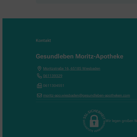
Kontakt
Gesundleben Moritz-Apotheke
Moritzstraße 16
,
65185
Wiesbaden
061139329
0611304551
moritz-apo.wiesbaden@gesundleben-apotheken.com
Wir legen großen W