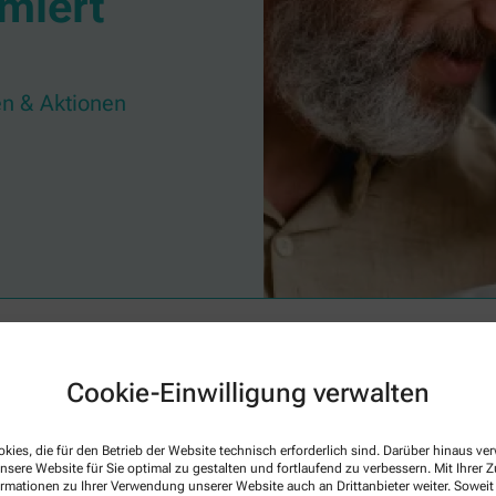
miert
n & Aktionen
nserem Newsletter
Cookie-Einwilligung verwalten
Familie mit spannenden Themen rund um Ihre Gesundheit begeistern. Verp
t mit unserem Newsletter.
kies, die für den Betrieb der Website technisch erforderlich sind. Darüber hinaus v
nsere Website für Sie optimal zu gestalten und fortlaufend zu verbessern. Mit Ihrer
ormationen zu Ihrer Verwendung unserer Website auch an Drittanbieter weiter. Soweit
Aktuelle