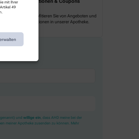
Aktionen & Coupons
e mit Ihrer
Artikel 49
n.
Profitieren Sie von Angeboten und
Aktionen in unserer Apotheke.
erwalten
e
 genannt) und
willige ein
, dass AHD meine bei der
amen meiner Apotheke zusenden zu können. Mehr