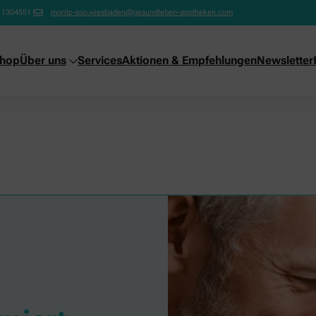
11304551
moritz-apo.wiesbaden@gesundleben-apotheken.com
shop
Über uns
Services
Aktionen & Empfehlungen
Newsletter