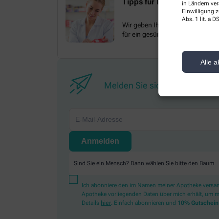
Tipps für Ihre Gesundheit
in Ländern ve
Einwilligung z
Abs. 1 lit. a
Wir geben Ihnen praktische Tipp
für ein gesünderes Leben.
Alle a
Melden Sie sich hier an und s
Sind Sie ein Mensch? Dann wählen Sie bitte
den Baum
Ich abonniere den im Namen meiner Apotheke versa
Apotheke vorliegenden Daten über mich erhält, um 
Details
hier
. Einfach abonnieren und
10% Gutschein